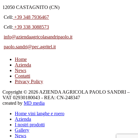
12050 CASTAGNITO (CN)
Cell:
+39 348 7936467
Cell:
+39 338 3088573
info@aziendaagricolasandripaolo.it
paolo.sandri@pec.agritel.it
Home
Azienda
News
Contatti
Privacy Policy
Copyright © 2026 AZIENDA AGRICOLA PAOLO SANDRI –
VAT 02930180043 - REA: CN-248347
created by
MD media
Home vini langhe e roero
Azienda
I nostri prodotti
Gallery
News